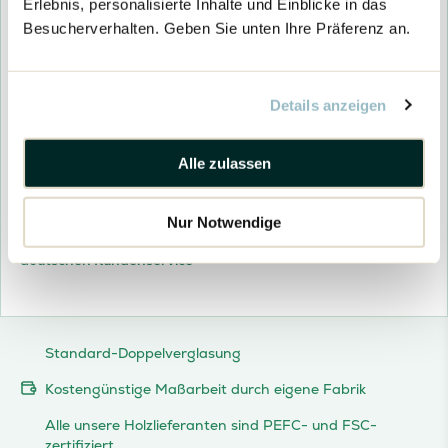
Erlebnis, personalisierte Inhalte und Einblicke in das
Kesseldruck Imprägnieren
Lieferung
Besucherverhalten. Geben Sie unten Ihre Präferenz an.
Woodpro Lieferung
Unverbindliches Montageangebot
Details anzeigen
Woodpro
Preisangebot anfragen
Unverbindliches Montageangebot
–
Blockhaus
26496
Alle zulassen
Menge
Der oben genannte Preis ist der Einstiegspreis. Die Kosten
für zusätzliche Optionen sind noch nicht berücksichtigt. Ein
Nur Notwendige
endgültiges Preisangebot erhalten Sie
über unseren
deutschen Kundenservice
Standard-Doppelverglasung
Kostengünstige Maßarbeit durch eigene Fabrik
Alle unsere Holzlieferanten sind PEFC- und FSC-
zertifiziert.