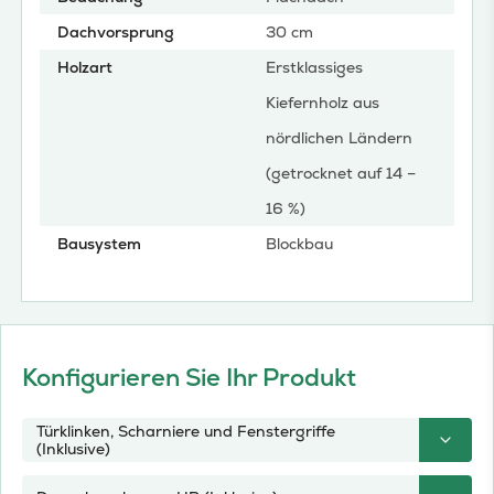
Dachvorsprung
30 cm
Holzart
Erstklassiges
Kiefernholz aus
nördlichen Ländern
(getrocknet auf 14 –
16 %)
Bausystem
Blockbau
Konfigurieren Sie Ihr Produkt
Türklinken, Scharniere und Fenstergriffe
(Inklusive)
Türklinken, Scharniere und Fenstergriffe