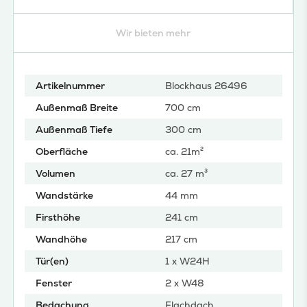
Wir bieten mehr
Artikelnummer
Blockhaus 26496
Außenmaß Breite
700 cm
Außenmaß Tiefe
300 cm
Oberfläche
ca. 21m²
Volumen
ca. 27 m³
Wandstärke
44 mm
Firsthöhe
241 cm
Wandhöhe
217 cm
Tür(en)
1 x W24H
Fenster
2 x W48
Bedachung
Flachdach