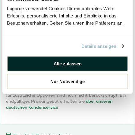
Tür(en) und Fenster Vorbehandeln & Streichen (Woodpro)
Wände und Dach Vorbehandeln (Optional)
Lugarde verwendet Cookies für ein optimales Web-
Erlebnis, personalisierte Inhalte und Einblicke in das
Wände und Dach Vorbehandeln (Optional)
Kesseldruckimprägnierung (Optional)
Besucherverhalten. Geben Sie unten Ihre Präferenz an.
Kesseldruck Imprägnieren
Lieferung
Details anzeigen
Woodpro Lieferung
Unverbindliches Montageangebot
Woodpro
Preisangebot anfragen
Alle zulassen
Unverbindliches Montageangebot
-
Blockhaus
26109
Nur Notwendige
Menge
Der oben genannte Preis ist der Einstiegspreis. Die Kosten
für zusätzliche Optionen sind noch nicht berücksichtigt. Ein
endgültiges Preisangebot erhalten Sie
über unseren
deutschen Kundenservice