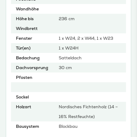
Wandhöhe
Höhe bis
236 cm
Windbrett
Fenster
1 x W24, 2 x W44, 1 x W23
Tür(en)
1 x W24H
Bedachung
Satteldach
Dachvorsprung
30 cm
Pfosten
Sockel
Holzart
Nordisches Fichtenholz (14 –
16% Restfeuchte)
Bausystem
Blockbau