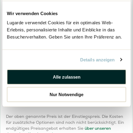
Innenboden
Tür(en) und Fenster vorbehandeln (Optional)
Wir verwenden Cookies
Tür(en) und Fenster Vorbehandeln &
Tür(en) und Fenster vorbehandeln
Streichen ( Optional)
Lugarde verwendet Cookies für ein optimales Web-
Erlebnis, personalisierte Inhalte und Einblicke in das
Tür(en) und Fenster Vorbehandeln & Streichen (Woodpro)
Wände und Dach Vorbehandeln (Optional)
Besucherverhalten. Geben Sie unten Ihre Präferenz an.
Wände und Dach Vorbehandeln (Optional)
Kesseldruckimprägnierung (Optional)
Details anzeigen
Kesseldruck Imprägnieren
Lieferung
Alle zulassen
Woodpro Lieferung
Unverbindliches Montageangebot
Woodpro
Preisangebot anfragen
Unverbindliches Montageangebot
Nur Notwendige
-
Blockhaus
25430
Menge
Der oben genannte Preis ist der Einstiegspreis. Die Kosten
für zusätzliche Optionen sind noch nicht berücksichtigt. Ein
endgültiges Preisangebot erhalten Sie
über unseren