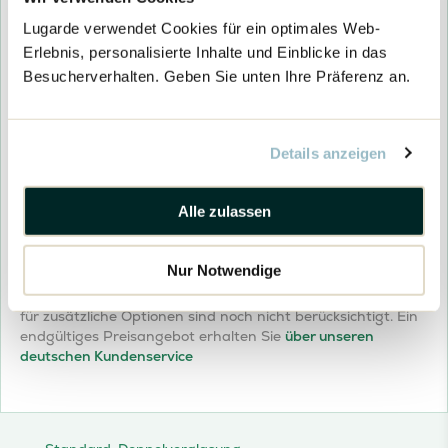
Tür(en) und Fenster Vorbehandeln & Streichen (Woodpro)
Wände und Dach Vorbehandeln (Optional)
Lugarde verwendet Cookies für ein optimales Web-
Erlebnis, personalisierte Inhalte und Einblicke in das
Wände und Dach Vorbehandeln (Optional)
Kesseldruckimprägnierung (Optional)
Besucherverhalten. Geben Sie unten Ihre Präferenz an.
Kesseldruck Imprägnieren
Lieferung
Details anzeigen
Woodpro Lieferung
Unverbindliches Montageangebot
Woodpro
Preisangebot anfragen
Alle zulassen
Unverbindliches Montageangebot
-
Garage
27598
Nur Notwendige
Menge
Der oben genannte Preis ist der Einstiegspreis. Die Kosten
für zusätzliche Optionen sind noch nicht berücksichtigt. Ein
endgültiges Preisangebot erhalten Sie
über unseren
deutschen Kundenservice