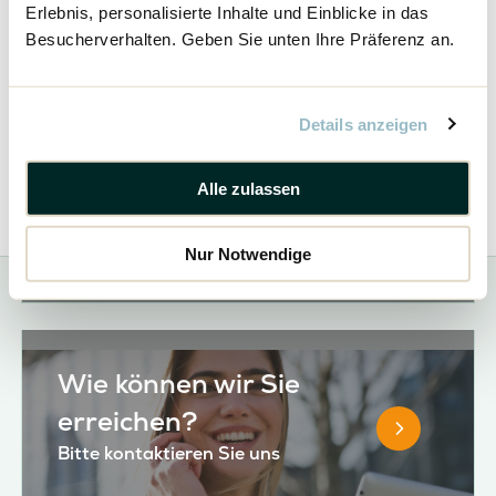
Erlebnis, personalisierte Inhalte und Einblicke in das
Besucherverhalten. Geben Sie unten Ihre Präferenz an.
Details anzeigen
Bestellen Sie unseren neuen
Katalog
Alle zulassen
Bestellen Sie hier kostenlos und
unverbindlich den neuen Woodpro Katalog
2024-2025
Nur Notwendige
Wie können wir Sie
erreichen?
Bitte kontaktieren Sie uns