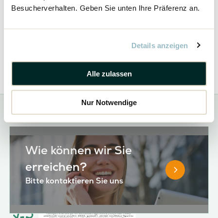
Besucherverhalten. Geben Sie unten Ihre Präferenz an.
Bestellen Sie unseren neuen
Details anzeigen
Katalog
Bestellen Sie hier kostenlos und
Alle zulassen
unverbindlich den neuen Woodpro Katalog
2024-2025
Nur Notwendige
Wie können wir Sie
erreichen?
Bitte kontaktieren Sie uns