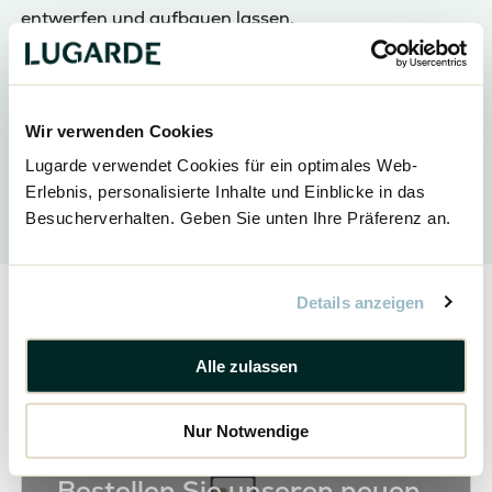
entwerfen und aufbauen lassen.
Haben Sie bei der Bestellung angegeben, dass Sie
eine Montage wünschen, dass setzt sich einer
unserer Montagefirmen so schnell wie möglich mit
Wir verwenden Cookies
Ihnen in Kontakt.
Lugarde verwendet Cookies für ein optimales Web-
Also worauf noch warte? Finden Sie noch heute Ihre
Erlebnis, personalisierte Inhalte und Einblicke in das
Traum-
Veranda
und lassen Sie diese aufbauen!
Besucherverhalten. Geben Sie unten Ihre Präferenz an.
Details anzeigen
Teilen
Alle zulassen
Nur Notwendige
Bestellen Sie unseren neuen